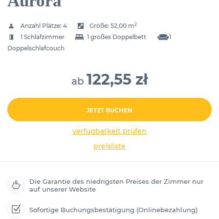
Aurora
2
Anzahl Plätze:
4
Größe:
52,00 m
1 Schlafzimmer
1 großes Doppelbett
1
Doppelschlafcouch
122,55 zł
ab
JETZT BUCHEN
verfügbarkeit prüfen
preisliste
Die Garantie des niedrigsten Preises der Zimmer nur
auf unserer Website
Sofortige Buchungsbestätigung (Onlinebezahlung)