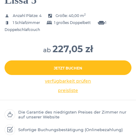
Lissa 5
2
Anzahl Plätze:
4
Größe:
40,00 m
1 Schlafzimmer
1 großes Doppelbett
1
Doppelschlafcouch
227,05 zł
ab
JETZT BUCHEN
verfügbarkeit prüfen
preisliste
Die Garantie des niedrigsten Preises der Zimmer nur
auf unserer Website
Sofortige Buchungsbestätigung (Onlinebezahlung)