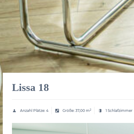
Lissa 18
2
Anzahl Plätze:
4
Größe:
37,00 m
1 Schlafzimmer