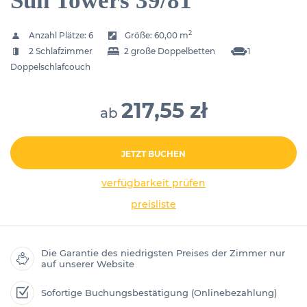
Sun Towers 39/81
2
Anzahl Plätze:
6
Größe:
60,00 m
2 Schlafzimmer
2 große Doppelbetten
1
Doppelschlafcouch
217,55 zł
ab
JETZT BUCHEN
verfügbarkeit prüfen
preisliste
Die Garantie des niedrigsten Preises der Zimmer nur
auf unserer Website
Sofortige Buchungsbestätigung (Onlinebezahlung)