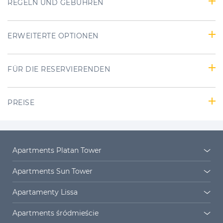
REGELN UND GEBÜHREN
ERWEITERTE OPTIONEN
FÜR DIE RESERVIERENDEN
PREISE
Apartments Platan Tower
Platan Tower
Platan Siedlung
Apartments Sun Tower
Sun Towers 38/11
Sun Towers 38/19
Apartamenty Lissa
Sun Towers 38/52
Sun Towers 38/58
Lissa 2
Lissa 3
Apartments śródmieście
Sun Towers 38/61
Sun Towers 38/72