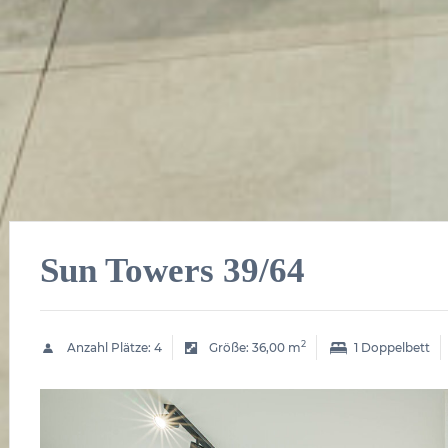
Sun Towers 39/64
2
Anzahl Plätze:
4
Größe:
36,00 m
1 Doppelbett