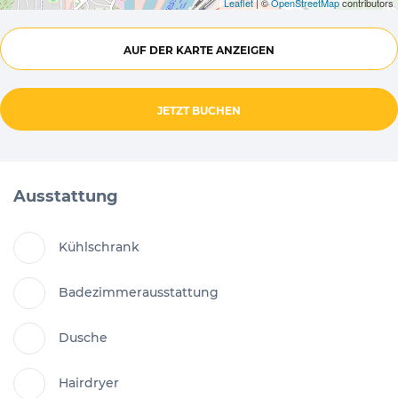
Leaflet
| ©
OpenStreetMap
contributors
AUF DER KARTE ANZEIGEN
JETZT BUCHEN
Ausstattung
Kühlschrank
Badezimmerausstattung
Dusche
Hairdryer