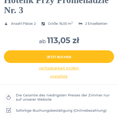
Hotelik Przy Promenadzie
Nr. 3
2
Anzahl Plätze:
2
Größe:
16,00 m
2 Einzelbetten
113,05 zł
ab
JETZT BUCHEN
verfügbarkeit prüfen
preisliste
Die Garantie des niedrigsten Preises der Zimmer nur
auf unserer Website
Sofortige Buchungsbestätigung (Onlinebezahlung)