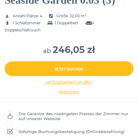
Seaside Garden 0.03 (3)
2
Anzahl Plätze:
4
Größe:
32,00 m
1 Schlafzimmer
1 Doppelbett
1
Doppelschlafcouch
246,05 zł
ab
JETZT BUCHEN
verfügbarkeit prüfen
preisliste
Die Garantie des niedrigsten Preises der Zimmer nur
auf unserer Website
Sofortige Buchungsbestätigung (Onlinebezahlung)