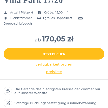
Villa Park 17/20
2
Anzahl Plätze:
4
Größe:
45,00 m
1 Schlafzimmer
1 großes Doppelbett
1
Doppelschlafcouch
170,05 zł
ab
JETZT BUCHEN
verfügbarkeit prüfen
preisliste
Die Garantie des niedrigsten Preises der Zimmer nur
auf unserer Website
Sofortige Buchungsbestätigung (Onlinebezahlung)