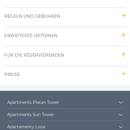
REGELN UND GEBÜHREN
ERWEITERTE OPTIONEN
FÜR DIE RESERVIERENDEN
PREISE
Apartments Platan Tower
Platan Tower
Platan Siedlung
Apartments Sun Tower
Sun Towers 38/11
Sun Towers 38/19
Apartamenty Lissa