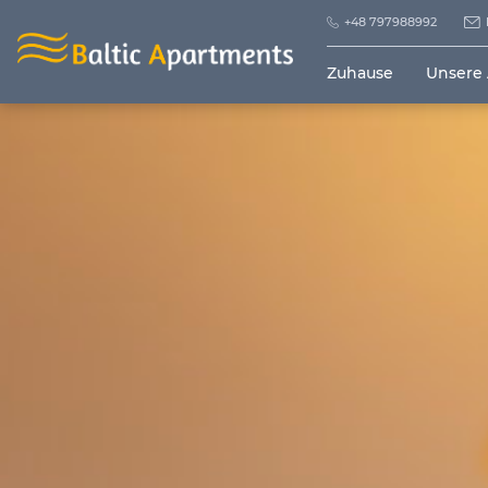
+48 797988992
Zuhause
Unsere