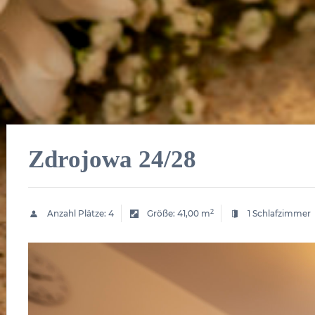
Zdrojowa 24/28
2
Anzahl Plätze:
4
Größe:
41,00 m
1 Schlafzimmer