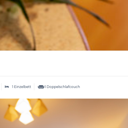
1 Einzelbett
1 Doppelschlafcouch