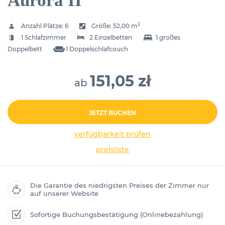
Aurora II
2
Anzahl Plätze:
6
Größe:
52,00 m
1 Schlafzimmer
2 Einzelbetten
1 großes
Doppelbett
1 Doppelschlafcouch
151,05 zł
ab
JETZT BUCHEN
verfügbarkeit prüfen
preisliste
Die Garantie des niedrigsten Preises der Zimmer nur
auf unserer Website
Sofortige Buchungsbestätigung (Onlinebezahlung)