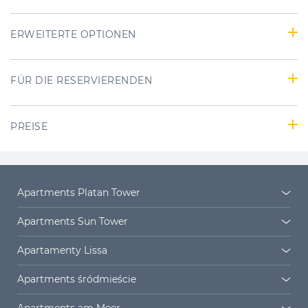
ERWEITERTE OPTIONEN
FÜR DIE RESERVIERENDEN
PREISE
Apartments Platan Tower
Platan Tower
Platan Siedlung
Apartments Sun Tower
Sun Towers 38/11
Sun Towers 38/19
Apartamenty Lissa
Sun Towers 38/52
Sun Towers 38/58
Lissa 2
Lissa 3
Apartments śródmieście
Sun Towers 38/61
Sun Towers 38/72
Lissa 4
Lissa 5
Apartments Bałtyk
Monte Cassino
Apartments am Meer