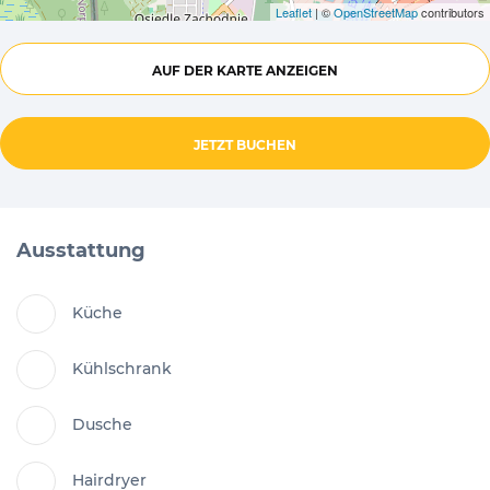
Leaflet
| ©
OpenStreetMap
contributors
AUF DER KARTE ANZEIGEN
JETZT BUCHEN
Ausstattung
Küche
Kühlschrank
Dusche
Hairdryer