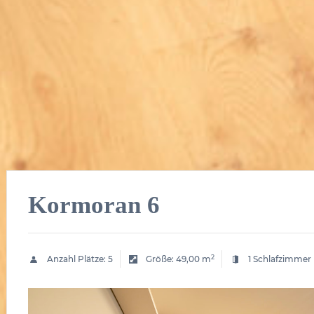
Kormoran 6
2
Anzahl Plätze:
5
Größe:
49,00 m
1 Schlafzimmer