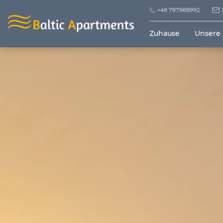
+48 797988992
Zuhause
Unsere