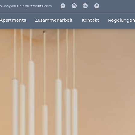
biuro@baltic-apartments.com
 Apartments
Zusammenarbeit
Kontakt
Regelunge