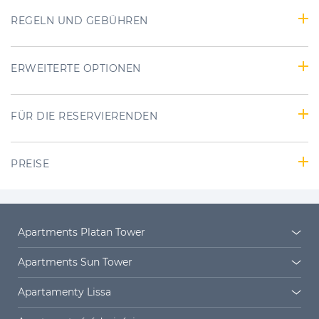
REGELN UND GEBÜHREN
ERWEITERTE OPTIONEN
FÜR DIE RESERVIERENDEN
PREISE
Apartments Platan Tower
Platan Tower
Platan Siedlung
Apartments Sun Tower
Sun Towers 38/11
Sun Towers 38/19
Apartamenty Lissa
Sun Towers 38/52
Sun Towers 38/58