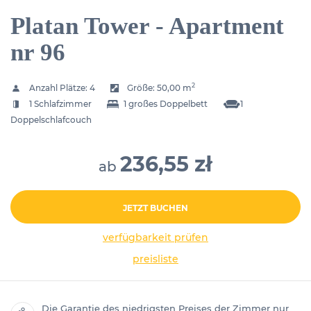
Platan Tower - Apartment
nr 96
2
Anzahl Plätze:
4
Größe:
50,00 m
1 Schlafzimmer
1 großes Doppelbett
1
Doppelschlafcouch
236,55 zł
ab
JETZT BUCHEN
verfügbarkeit prüfen
preisliste
Die Garantie des niedrigsten Preises der Zimmer nur