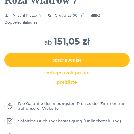
Róża Wiatrów 7
2
Anzahl Plätze:
4
Größe:
25,00 m
2
Doppelschlafsofas
151,05 zł
ab
JETZT BUCHEN
verfügbarkeit prüfen
preisliste
Die Garantie des niedrigsten Preises der Zimmer nur
auf unserer Website
Sofortige Buchungsbestätigung (Onlinebezahlung)