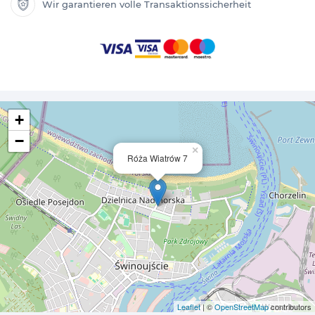
Wir garantieren volle Transaktionssicherheit
+
−
×
Róża Wiatrów 7
Leaflet
| ©
OpenStreetMap
contributors