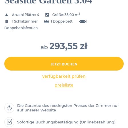
Seaside Garden 3.04
2
Anzahl Plätze:
4
Größe:
35,00 m
1 Schlafzimmer
1 Doppelbett
1
Doppelschlafcouch
293,55 zł
ab
JETZT BUCHEN
verfügbarkeit prüfen
preisliste
Die Garantie des niedrigsten Preises der Zimmer nur
auf unserer Website
Sofortige Buchungsbestätigung (Onlinebezahlung)