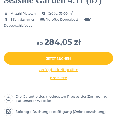
Seaside Garden 4.11 (67)
2
Anzahl Plätze:
4
Größe:
35,00 m
1 Schlafzimmer
1 großes Doppelbett
1
Doppelschlafcouch
284,05 zł
ab
JETZT BUCHEN
verfügbarkeit prüfen
preisliste
Die Garantie des niedrigsten Preises der Zimmer nur
auf unserer Website
Sofortige Buchungsbestätigung (Onlinebezahlung)