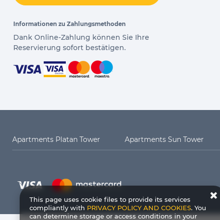
Informationen zu Zahlungsmethoden
Dank Online-Zahlung können Sie Ihre
Reservierung sofort bestätigen.
Apartments Platan Tower
Apartments Sun Tower
Platan Tower
Sun Towers 38/11
Lissa 2
Apartments Bałtyk
Apartments Lissa
Platan Siedlung
Sun Towers 38/19
Lissa 3
Monte Cassino
Baltic Park Plaza
Sun Towers 39/8
Lissa 16
Sun Towers 39/9
Lissa 17
Willa Nemuna
Residenz Bursztyn
Sun Towers 39/71
Lissa 44
Sun Towers 39/72
Lissa 45
This page uses cookie files to provide its services
Albus
Holiday House
Sun Towers 39/132
compliantly with
PRIVACY POLICY AND COOKIES
Sun Towers 39/133
. You
can determine storage or access conditions in your
Krone der Vasas
Krone der Piasten