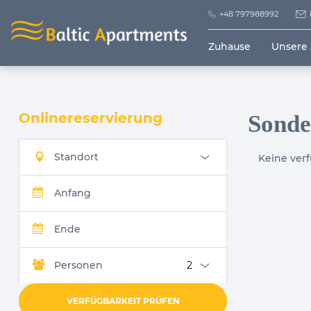
+48 797988992
Zuhause
Unsere
Onlinereservierung
Sonde
Standort
Keine ver
Anfang
Ende
Personen
VERFÜGBARKEIT PRÜFEN