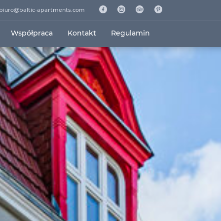
biuro@baltic-apartments.com
Współpraca
Kontakt
Regulamin