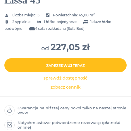
Lissa 45
2
Liczba miejsc:
5
Powierzchnia:
45,00 m
2 sypialnie
1 łóżko pojedyncze
1 duże łóżko
podwójne
1 sofa rozkładana (Sofa Bed)
227,05 zł
od
ZAREZERWUJ TERAZ
sprawdź dostępność
zobacz cennik
Gwarancja najniższej ceny pokoi tylko na naszej stronie
www
Natychmiastowe potwierdzenie rezerwacji (płatność
online)