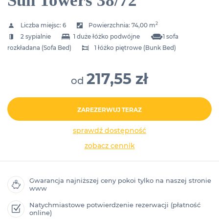
Sun Towers 38/72
2
Liczba miejsc:
6
Powierzchnia:
74,00 m
2 sypialnie
1 duże łóżko podwójne
1 sofa
rozkładana (Sofa Bed)
1 łóżko piętrowe (Bunk Bed)
217,55 zł
od
ZAREZERWUJ TERAZ
sprawdź dostępność
zobacz cennik
Gwarancja najniższej ceny pokoi tylko na naszej stronie
www
Natychmiastowe potwierdzenie rezerwacji (płatność
online)