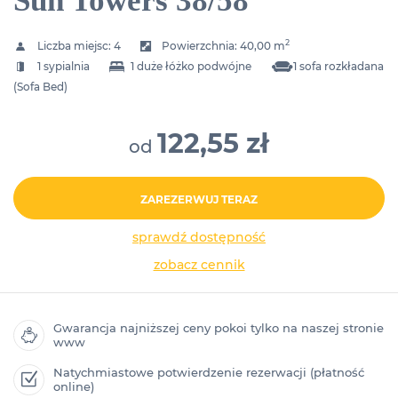
Sun Towers 38/58
2
Liczba miejsc:
4
Powierzchnia:
40,00 m
1 sypialnia
1 duże łóżko podwójne
1 sofa rozkładana
(Sofa Bed)
122,55 zł
od
ZAREZERWUJ TERAZ
sprawdź dostępność
zobacz cennik
Gwarancja najniższej ceny pokoi tylko na naszej stronie
www
Natychmiastowe potwierdzenie rezerwacji (płatność
online)