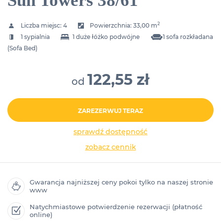
Sun Towers 38/61
2
Liczba miejsc:
4
Powierzchnia:
33,00 m
1 sypialnia
1 duże łóżko podwójne
1 sofa rozkładana
(Sofa Bed)
122,55 zł
od
ZAREZERWUJ TERAZ
sprawdź dostępność
zobacz cennik
Gwarancja najniższej ceny pokoi tylko na naszej stronie
www
Natychmiastowe potwierdzenie rezerwacji (płatność
online)