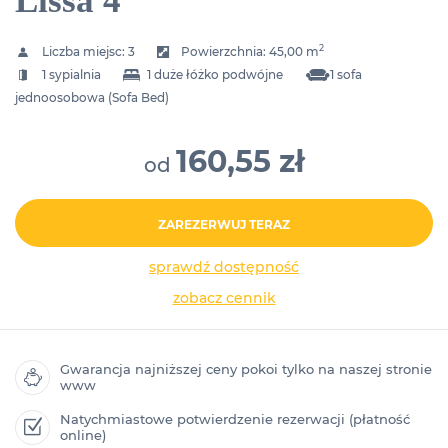
Lissa 4
2
Liczba miejsc:
3
Powierzchnia:
45,00 m
1 sypialnia
1 duże łóżko podwójne
1 sofa
jednoosobowa (Sofa Bed)
160,55 zł
od
ZAREZERWUJ TERAZ
sprawdź dostępność
zobacz cennik
Gwarancja najniższej ceny pokoi tylko na naszej stronie
www
Natychmiastowe potwierdzenie rezerwacji (płatność
online)