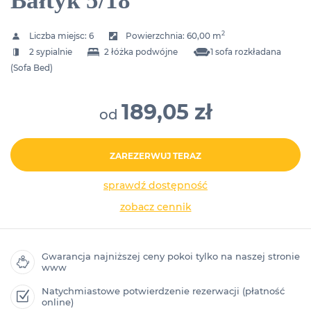
Bałtyk 5/18
2
Liczba miejsc:
6
Powierzchnia:
60,00 m
2 sypialnie
2 łóżka podwójne
1 sofa rozkładana
(Sofa Bed)
189,05 zł
od
ZAREZERWUJ TERAZ
sprawdź dostępność
zobacz cennik
Gwarancja najniższej ceny pokoi tylko na naszej stronie
www
Natychmiastowe potwierdzenie rezerwacji (płatność
online)