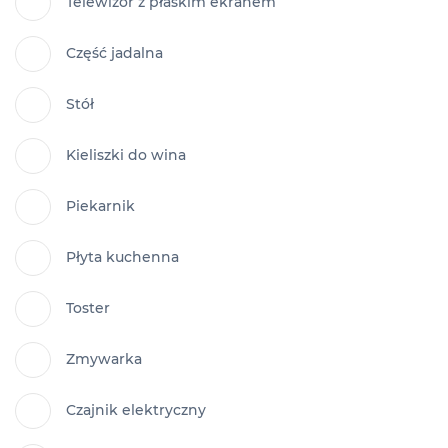
Telewizor z płaskim ekranem
Część jadalna
Stół
Kieliszki do wina
Piekarnik
Płyta kuchenna
Toster
Zmywarka
Czajnik elektryczny