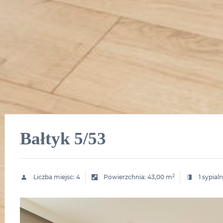
Bałtyk 5/53
2
Liczba miejsc:
4
Powierzchnia:
43,00 m
1 sypialn