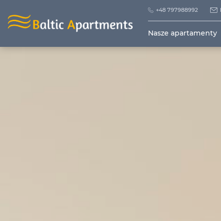
+48 797988992
Nasze apartamenty