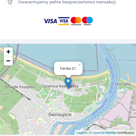
Gwarantujemy pełne bezpieczeństwo transakcji
+
−
×
Feniks 21
Leaflet
| ©
OpenStreetMap
contributors