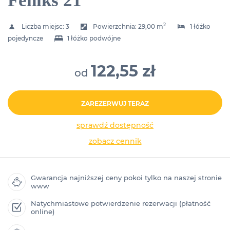
Feniks 21
2
Liczba miejsc:
3
Powierzchnia:
29,00 m
1 łóżko
pojedyncze
1 łóżko podwójne
122,55 zł
od
ZAREZERWUJ TERAZ
sprawdź dostępność
zobacz cennik
Gwarancja najniższej ceny pokoi tylko na naszej stronie
www
Natychmiastowe potwierdzenie rezerwacji (płatność
online)