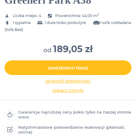
Greeneri Park A38
2
Liczba miejsc:
4
Powierzchnia:
42,00 m
1 sypialnia
1 duże łóżko podwójne
1 sofa rozkładana
(Sofa Bed)
189,05 zł
od
ZAREZERWUJ TERAZ
sprawdź dostępność
zobacz cennik
Gwarancja najniższej ceny pokoi tylko na naszej stronie
www
Natychmiastowe potwierdzenie rezerwacji (płatność
online)