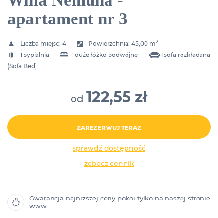
Willa Nemuna -
apartament nr 3
2
Liczba miejsc:
4
Powierzchnia:
45,00 m
1 sypialnia
1 duże łóżko podwójne
1 sofa rozkładana
(Sofa Bed)
122,55 zł
od
ZAREZERWUJ TERAZ
sprawdź dostępność
zobacz cennik
Gwarancja najniższej ceny pokoi tylko na naszej stronie
www