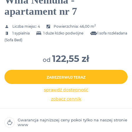
Willa Nemuna -
apartament nr 7
2
Liczba miejsc:
4
Powierzchnia:
46,00 m
1 sypialnia
1 duże łóżko podwójne
1 sofa rozkładana
(Sofa Bed)
122,55 zł
od
ZAREZERWUJ TERAZ
sprawdź dostępność
zobacz cennik
Gwarancja najniższej ceny pokoi tylko na naszej stronie
www