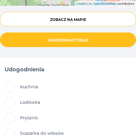
Leaflet
| ©
OpenStreetMap
contributors
ZOBACZ NA MAPIE
ZAREZERWUJ TERAZ
Udogodnienia
Kuchnia
Lodówka
Prysznic
Suszarka do włosów