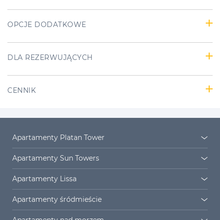
OPCJE DODATKOWE
DLA REZERWUJĄCYCH
CENNIK
Apartamenty Platan Tower
Platan Tower
Osiedle Platan
Apartamenty Sun Towers
Sun Towers 38/11
Sun Towers 38/19
Apartamenty Lissa
Sun Towers 38/52
Sun Towers 38/58
Lissa 2
Lissa 3
Apartamenty śródmieście
Sun Towers 38/61
Sun Towers 38/72
Lissa 4
Lissa 5
Apartamenty
Monte Cassino
Apartamenty nad morzem