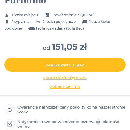
Portofino
2
Liczba miejsc:
6
Powierzchnia:
52,00 m
1 sypialnia
2 łóżka pojedyncze
1 duże łóżko
podwójne
1 sofa rozkładana (Sofa Bed)
151,05 zł
od
ZAREZERWUJ TERAZ
sprawdź dostępność
zobacz cennik
Gwarancja najniższej ceny pokoi tylko na naszej stronie
www
Natychmiastowe potwierdzenie rezerwacji (płatność
online)