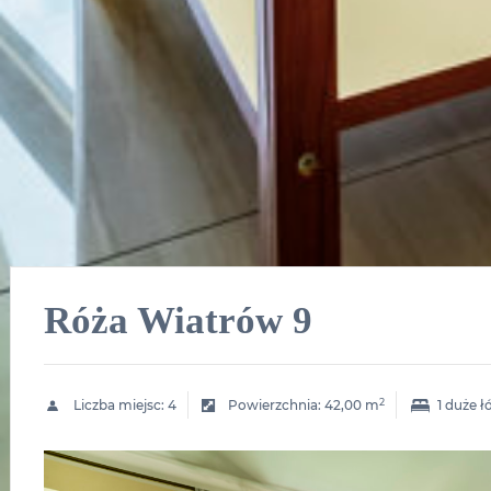
Róża Wiatrów 9
2
Liczba miejsc:
4
Powierzchnia:
42,00 m
1 duże 