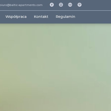
biuro@baltic-apartments.com
Współpraca
Kontakt
Regulamin