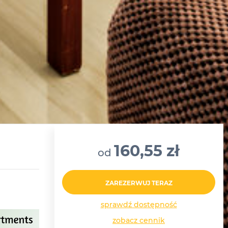
160,55 zł
od
ZAREZERWUJ TERAZ
sprawdź dostępność
zobacz cennik