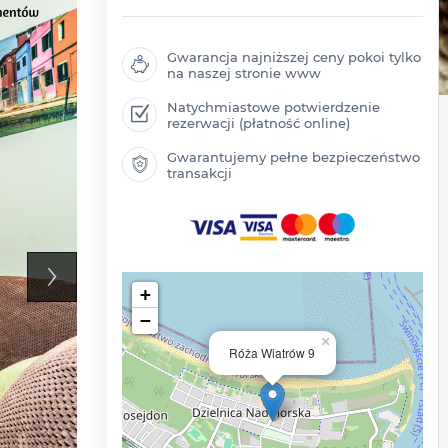
Gwarancja najniższej ceny pokoi tylko
na naszej stronie www
Natychmiastowe potwierdzenie
rezerwacji (płatność online)
Gwarantujemy pełne bezpieczeństwo
transakcji
+
−
×
Róża Wiatrów 9