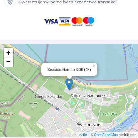
Gwarantujemy pełne bezpieczeństwo transakcji
+
−
×
Seaside Garden 3.06 (48)
Leaflet
| ©
OpenStreetMap
contributors