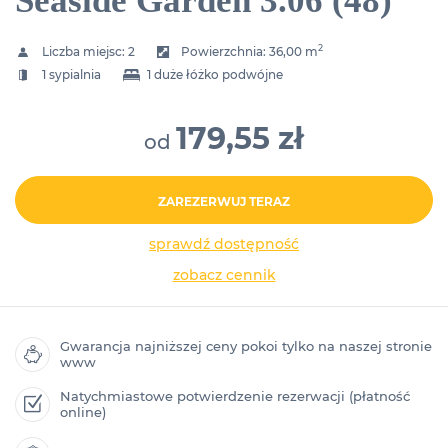
Seaside Garden 3.06 (48)
2
Liczba miejsc:
2
Powierzchnia:
36,00 m
1 sypialnia
1 duże łóżko podwójne
179,55 zł
od
ZAREZERWUJ TERAZ
sprawdź dostępność
zobacz cennik
Gwarancja najniższej ceny pokoi tylko na naszej stronie
www
Natychmiastowe potwierdzenie rezerwacji (płatność
online)