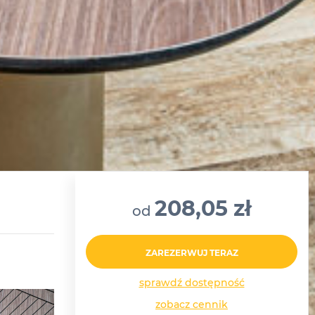
208,05 zł
od
ZAREZERWUJ TERAZ
sprawdź dostępność
zobacz cennik