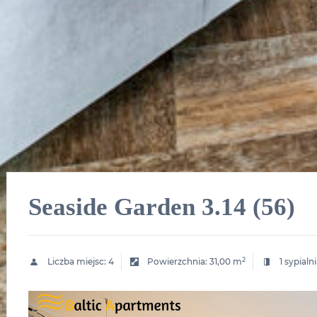
Seaside Garden 3.14 (56)
2
Liczba miejsc:
4
Powierzchnia:
31,00 m
1 sypialn