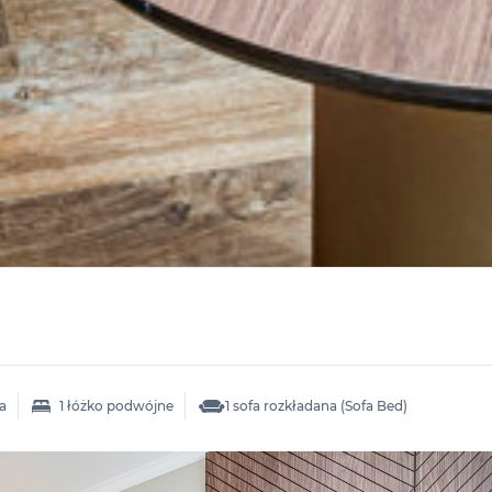
ia
1 łóżko podwójne
1 sofa rozkładana (Sofa Bed)