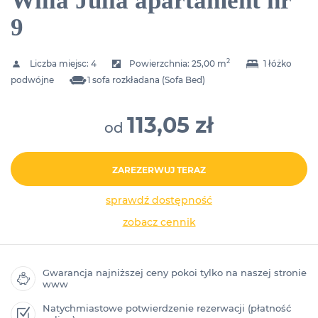
Willa Julia apartament nr
9
2
Liczba miejsc:
4
Powierzchnia:
25,00 m
1 łóżko
podwójne
1 sofa rozkładana (Sofa Bed)
113,05 zł
od
ZAREZERWUJ TERAZ
sprawdź dostępność
zobacz cennik
Gwarancja najniższej ceny pokoi tylko na naszej stronie
www
Natychmiastowe potwierdzenie rezerwacji (płatność