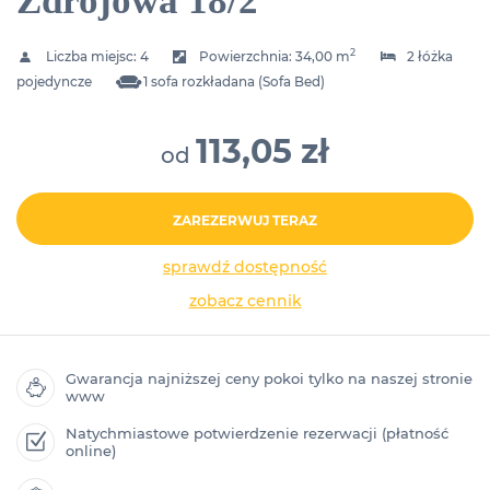
Zdrojowa 18/2
2
Liczba miejsc:
4
Powierzchnia:
34,00 m
2 łóżka
pojedyncze
1 sofa rozkładana (Sofa Bed)
113,05 zł
od
ZAREZERWUJ TERAZ
sprawdź dostępność
zobacz cennik
Gwarancja najniższej ceny pokoi tylko na naszej stronie
www
Natychmiastowe potwierdzenie rezerwacji (płatność
online)