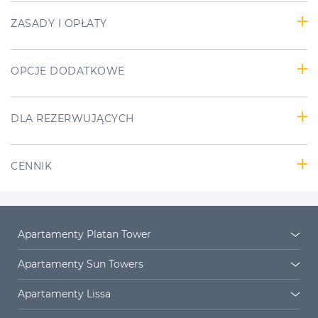
ZASADY I OPŁATY
OPCJE DODATKOWE
DLA REZERWUJĄCYCH
CENNIK
Apartamenty Platan Tower
Platan Tower
Osiedle Platan
Apartamenty Sun Towers
Sun Towers 38/11
Sun Towers 38/19
Apartamenty Lissa
Sun Towers 38/52
Sun Towers 38/58