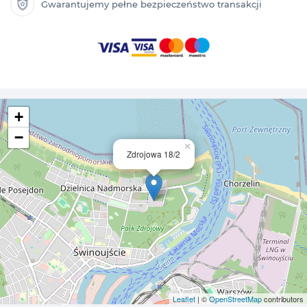
Gwarantujemy pełne bezpieczeństwo transakcji
+
−
×
Zdrojowa 18/2
Leaflet
| ©
OpenStreetMap
contributors