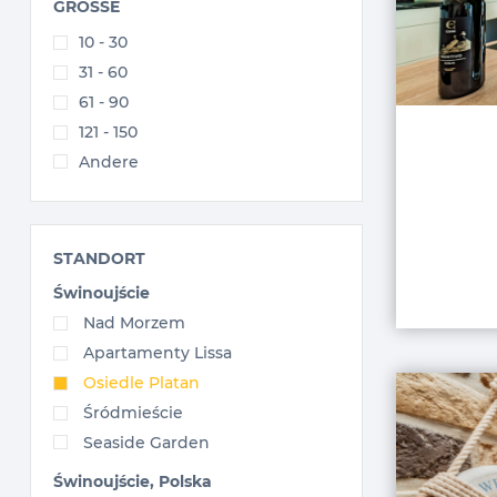
GRÖSSE
10 - 30
31 - 60
61 - 90
121 - 150
Andere
STANDORT
Świnoujście
Nad Morzem
Apartamenty Lissa
Osiedle Platan
Śródmieście
Seaside Garden
Świnoujście, Polska