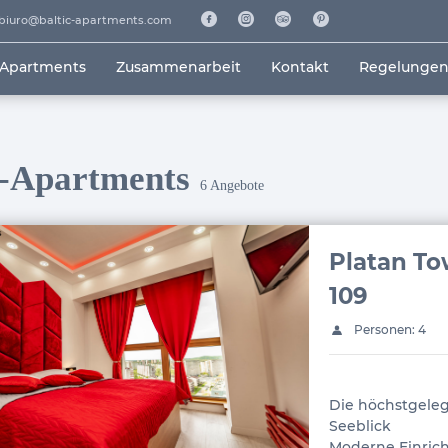
biuro@baltic-apartments.com
 Apartments
Zusammenarbeit
Kontakt
Regelunge
c-Apartments
6
Angebote
Platan To
109
Personen: 4
Die höchstgel
Seeblick
Moderne Einric