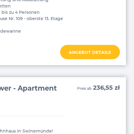
etten
 bis zu 4 Personen
se Nr. 109 - oberste 13. Etage
adewanne
ANGEBOT DETAILS
wer - Apartment
236,55 zł
Preis ab
hnhaus in Swinemünde!