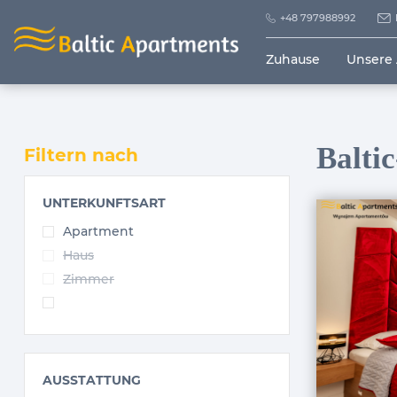
+48 797988992
Zuhause
Unsere
Balti
Filtern nach
UNTERKUNFTSART
Apartment
Haus
Zimmer
AUSSTATTUNG