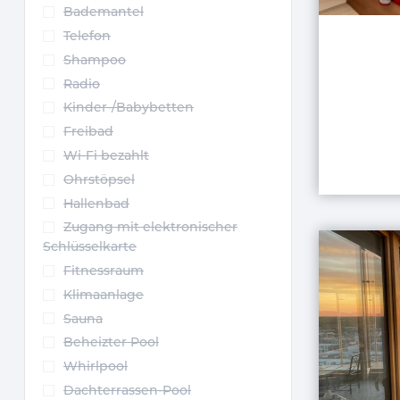
Bademantel
Telefon
Shampoo
Radio
Kinder-/Babybetten
Freibad
Wi-Fi bezahlt
Ohrstöpsel
Hallenbad
Zugang mit elektronischer
Schlüsselkarte
Fitnessraum
Klimaanlage
Sauna
Beheizter Pool
Whirlpool
Dachterrassen-Pool