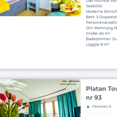
Das höchste Wo
Seeblick
Moderne Einric
Bett: 3 Doppel
Personenanzahl:
Ort: Wohnung Nr
Größe: 65 m²
Badezimmer: D
Loggia: 8 m²
Platan To
nr 93
Personen: 6