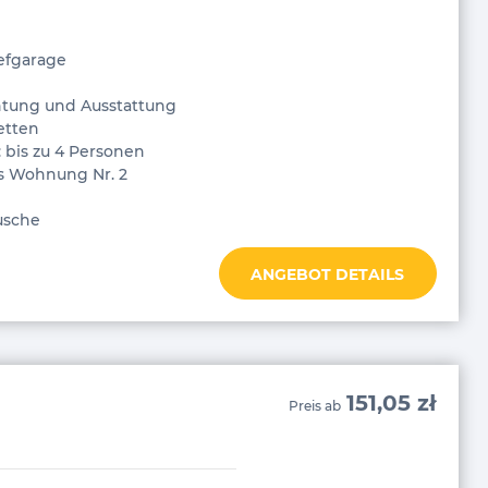
iefgarage
htung und Ausstattung
etten
 bis zu 4 Personen
s Wohnung Nr. 2
usche
ANGEBOT DETAILS
151,05 zł
Preis ab