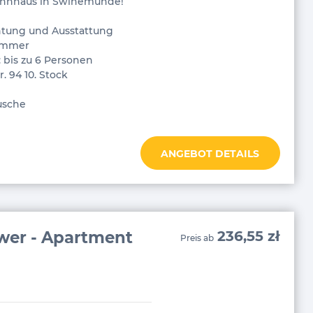
hnhaus in Swinemünde!
htung und Ausstattung
zimmer
 bis zu 6 Personen
. 94 10. Stock
usche
ANGEBOT DETAILS
wer - Apartment
236,55 zł
Preis ab