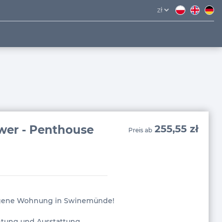
n
wer - Penthouse
255,55 zł
Preis ab
egene Wohnung in Swinemünde!
htung und Ausstattung