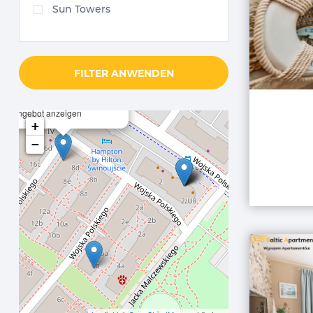
Sun Towers
FILTER ANWENDEN
×
Wojska Polskiego 8D
72-600 Świnoujście, Polen
Angebot anzeigen
+
−