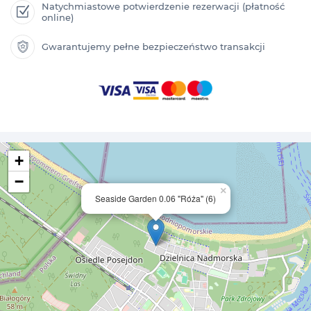
Natychmiastowe potwierdzenie rezerwacji (płatność
online)
Gwarantujemy pełne bezpieczeństwo transakcji
+
−
×
Seaside Garden 0.06 "Róża" (6)