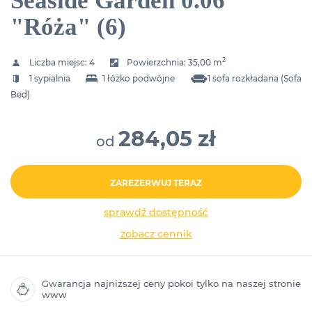
Seaside Garden 0.06
"Róża" (6)
2
Liczba miejsc:
4
Powierzchnia:
35,00 m
1 sypialnia
1 łóżko podwójne
1 sofa rozkładana (Sofa
Bed)
284,05 zł
od
ZAREZERWUJ TERAZ
sprawdź dostępność
zobacz cennik
Gwarancja najniższej ceny pokoi tylko na naszej stronie
www