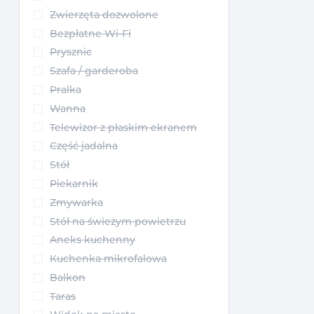
Zwierzęta dozwolone
Bezpłatne Wi-Fi
Prysznic
Szafa / garderoba
Pralka
Wanna
Telewizor z płaskim ekranem
Część jadalna
Stół
Piekarnik
Zmywarka
Stół na świeżym powietrzu
Aneks kuchenny
Kuchenka mikrofalowa
Balkon
Taras