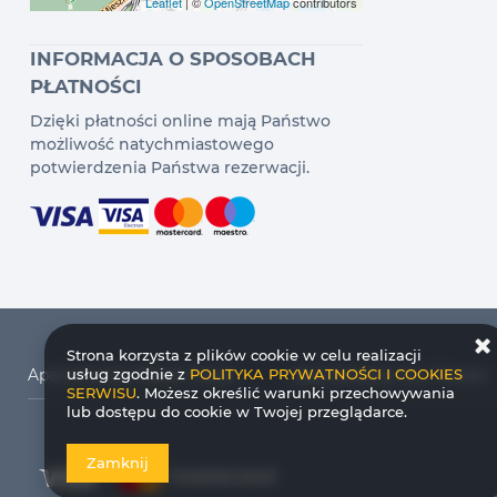
Leaflet
| ©
OpenStreetMap
contributors
INFORMACJA O SPOSOBACH
PŁATNOŚCI
Dzięki płatności online mają Państwo
możliwość natychmiastowego
potwierdzenia Państwa rezerwacji.
Strona korzysta z plików cookie w celu realizacji
usług zgodnie z
POLITYKA PRYWATNOŚCI I COOKIES
Apartamenty Platan Tower
Apartamenty Sun Towers
SERWISU
. Możesz określić warunki przechowywania
lub dostępu do cookie w Twojej przeglądarce.
Platan Tower
Sun Towers 38/11
Lissa 2
Apartamenty Bałtyk
Apartamenty Kormoran
Osiedle Platan
Sun Towers 38/19
Lissa 3
Monte Cassino
Willa Carmen
Apa
Zamknij
Sun Towers 39/8
Lissa 16
Sun Towers 39/9
Lissa 17
Regina Maris
Stella Baltic
Sun Towers 39/71
Lissa 44
Sun Towers 39/72
Lissa 45