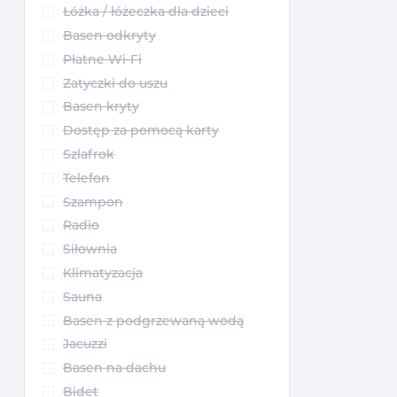
Łóżka / łóżeczka dla dzieci
Basen odkryty
Płatne Wi-Fi
Zatyczki do uszu
Basen kryty
Dostęp za pomocą karty
Szlafrok
Telefon
Szampon
Radio
Siłownia
Klimatyzacja
Sauna
Basen z podgrzewaną wodą
Jacuzzi
Basen na dachu
Bidet