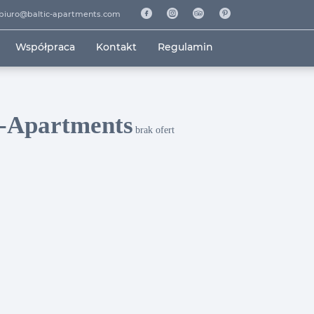
biuro@baltic-apartments.com
Współpraca
Kontakt
Regulamin
c-Apartments
brak ofert