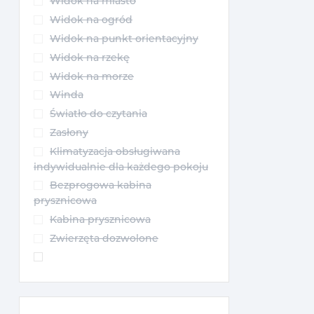
Widok na miasto
Widok na ogród
Widok na punkt orientacyjny
Widok na rzekę
Widok na morze
Winda
Światło do czytania
Zasłony
Klimatyzacja obsługiwana
indywidualnie dla każdego pokoju
Bezprogowa kabina
prysznicowa
Kabina prysznicowa
Zwierzęta dozwolone