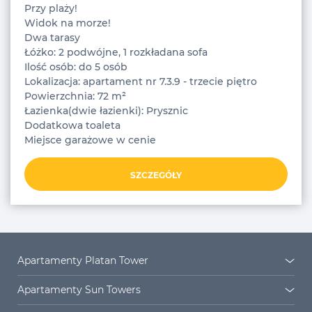
Przy plaży!
Widok na morze!
Dwa tarasy
Łóżko: 2 podwójne, 1 rozkładana sofa
Ilość osób: do 5 osób
Lokalizacja: apartament nr 7.3.9 - trzecie piętro
Powierzchnia: 72 m²
Łazienka(dwie łazienki): Prysznic
Dodatkowa toaleta
Miejsce garażowe w cenie
SZCZEGÓŁY
Apartamenty Platan Tower
Platan Tower
Osiedle Platan
Apartamenty Sun Towers