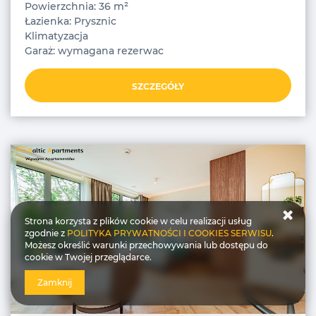
Powierzchnia: 36 m²
Łazienka: Prysznic
Klimatyzacja
Garaż: wymagana rezerwac
SZCZEGÓŁY
Strona korzysta z plików cookie w celu realizacji usług
zgodnie z
POLITYKA PRYWATNOŚCI I COOKIES SERWISU
.
Możesz określić warunki przechowywania lub dostępu do
cookie w Twojej przeglądarce.
Zamknij