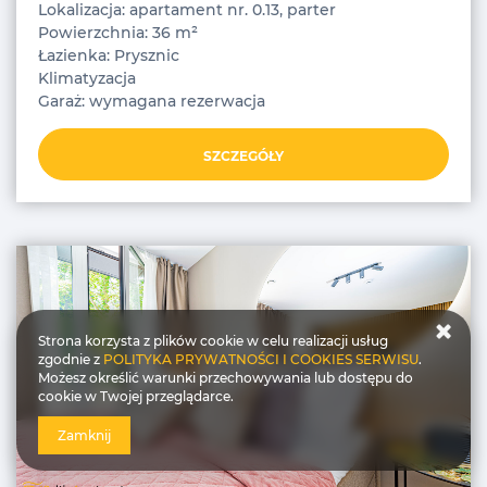
Lokalizacja: apartament nr. 0.13, parter
Powierzchnia: 36 m²
Łazienka: Prysznic
Klimatyzacja
Garaż: wymagana rezerwacja
SZCZEGÓŁY
Strona korzysta z plików cookie w celu realizacji usług
zgodnie z
POLITYKA PRYWATNOŚCI I COOKIES SERWISU
.
Możesz określić warunki przechowywania lub dostępu do
cookie w Twojej przeglądarce.
Zamknij